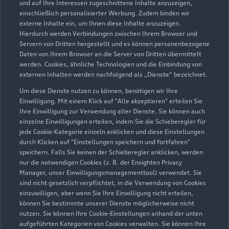
und auf Ihre Interessen zugeschnittene Inhalte anzuzeigen,
einschließlich personalisierter Werbung. Zudem binden wir
externe Inhalte ein, um Ihnen diese Inhalte anzuzeigen.
Hierdurch werden Verbindungen zwischen Ihrem Browser und
Servern von Dritten hergestellt und es können personenbezogene
Stockacher Straße 100
Daten von Ihrem Browser an die Server von Dritten übermittelt
werden. Cookies, ähnliche Technologien und die Einbindung von
78532 Tuttlingen
externen Inhalten werden nachfolgend als „Dienste“ bezeichnet.
07461 170860
Um diese Dienste nutzen zu können, benötigen wir Ihre
Einwilligung. Mit einem Klick auf "Alle akzeptieren" erteilen Sie
Ihre Einwilligung zur Verwendung aller Dienste. Sie können auch
info-tut@grafhardenberg.de
einzelne Einwilligungen erteilen, indem Sie die Schieberegler für
jede Cookie-Kategorie einzeln anklicken und diese Einstellungen
Kontaktdaten herunterladen
durch Klicken auf "Einstellungen speichern und fortfahren"
speichern. Falls Sie keinen der Schieberegler anklicken, werden
nur die notwendigen Cookies (z. B. der Ensighten Privacy
Manager, unser Einwilligungsmanagementtool) verwendet. Sie
sind nicht gesetzlich verpflichtet, in die Verwendung von Cookies
Öffnungszeiten
einzuwilligen, aber wenn Sie Ihre Einwilligung nicht erteilen,
können Sie bestimmte unserer Dienste möglicherweise nicht
nutzen. Sie können Ihre Cookie-Einstellungen anhand der unten
aufgeführten Kategorien von Cookies verwalten. Sie können Ihre
Verkauf