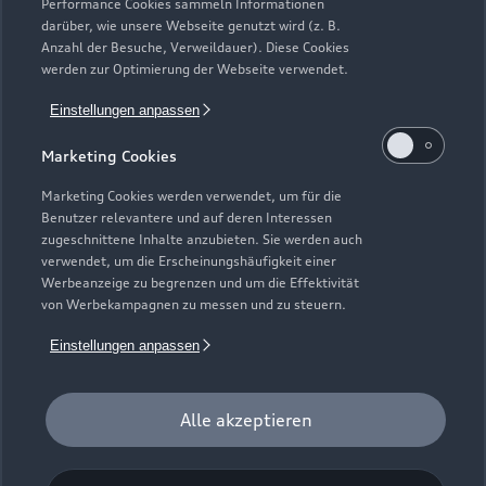
Service & Zubehör
Performance Cookies sammeln Informationen
Neuwagensuche
darüber, wie unsere Webseite genutzt wird (z. B.
Elektromodelle
Anzahl der Besuche, Verweildauer). Diese Cookies
Gebrauchtwagensuche
Support
werden zur Optimierung der Webseite verwendet.
Saisonale Angebote
Plug-in-Hybride
Gebrauchtwagen
Einstellungen anpassen
Audi Services
Über Audi
Kundenservice
Finanzierung
Marketing Cookies
Garantie
Händlersuche
Aktionen & Angebote
Unternehmen
Marketing Cookies werden verwendet, um für die
Audi digital services
Benutzer relevantere und auf deren Interessen
Audi Code
Geschäftskunden
Karriere
zugeschnittene Inhalte anzubieten. Sie werden auch
myAudi
verwendet, um die Erscheinungshäufigkeit einer
Häufige Fragen (FAQ)
Investor Relations
Werbeanzeige zu begrenzen und um die Effektivität
© 2026 AUDI AG. Alle Rechte vorbehalten
von Werbekampagnen zu messen und zu steuern.
Audi Online Beratung
Presse & Media Center
Impressum
Rechtliches
Hinweisgebersystem
Einstellungen anpassen
Online-Terminvereinbarung
Datenschutz
Datenschutzinformation
Cookie-Einstellungen
Servicekontakt
Cookie-Richtlinie
Barrierefreiheit
Audi erleben
Alle akzeptieren
Digital Services Act
EU Data Act
Bordbuch & Bedienungsanleitungen
Newsletter
Verträge kündigen