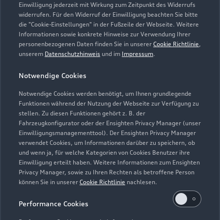
Einwilligung jederzeit mit Wirkung zum Zeitpunkt des Widerrufs
Geschlossen
,
öffnet am
Montag 08:30
widerrufen. Für den Widerruf der Einwilligung beachten Sie bitte
die "Cookie-Einstellungen" in der Fußzeile der Webseite. Weitere
Informationen sowie konkrete Hinweise zur Verwendung Ihrer
Service
personenbezogenen Daten finden Sie in unserer
Cookie Richtlinie
,
Geschlossen
,
öffnet am
Montag 07:00
unserem
Datenschutzhinweis
und im
Impressum
.
Notwendige Cookies
Teile & Zubehörverkauf
Geschlossen
,
öffnet am
Montag 07:15
Notwendige Cookies werden benötigt, um Ihnen grundlegende
Funktionen während der Nutzung der Webseite zur Verfügung zu
stellen. Zu diesen Funktionen gehört z. B. der
Fahrzeugkonfigurator oder der Ensighten Privacy Manager (unser
Einwilligungsmanagementtool). Der Ensighten Privacy Manager
Zurück nach oben
verwendet Cookies, um Informationen darüber zu speichern, ob
und wenn ja, für welche Kategorien von Cookies Benutzer ihre
Einwilligung erteilt haben. Weitere Informationen zum Ensighten
Modelle
Privacy Manager, sowie zu Ihren Rechten als betroffene Person
können Sie in unserer
Cookie Richtlinie
nachlesen.
Kaufen & leasen
Alle Modelle
Performance Cookies
Modelle vergleichen